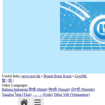
Useful links:
news.gov.hk
•
Brand Hong Kong
•
GovHK
繁
|
简
|
Other Languages
Bahasa Indonesia
हिन्दी (Hindi)
नेपाली (Nepali)
ਪੰਜਾਬੀ (Punjabi)
Tagalog
ไทย (Thai)
اردو (Urdu)
Tiếng Việt (Vietnamese)