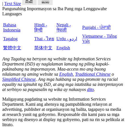
|
Text Size
Pangunahing Impormasyon sa Iba Pang mga Lengguwahe
Languages
Bahasa
Hindi -
Nepali -
Punjabi - ਪੰਜਾਬੀ
Indonesia
हिन्दी
नेपाली
Vietnamese - Tiếng
Tagalog
Thai - ไทย
Urdu - اردو
Việt
繁體中文
简体中文
English
Ang Tagalog na bersyon ng website ng Information Services
Department (ISD) ay naglalaman lamang ng piling kapaki-
pakinabang na impormasyon. Maa-access mo ang buong
nilalaman ng aming website sa
English
,
Traditional Chinese
o
Simplified Chinese
. Ang mga hakbang sa pag-promote ng racial
equality na iginuhit ng ISD, at ang mga istatistika sa interpretasyon
at serbisyo sa pagsasalin ng wika ay nakaayos
dito
.
Maligayang pagdating sa website ng Information Services
Department. Kami ang ahensya ng pampublikong relasyon at
advertising, publisher at organisasyon ng balita, tagapayo sa media
at research yunit ng gobyerno. Responsable din kami para sa mga
serbisyo ng disenyo at display ng gobyerno, pati na rin sa pelikula at
litrato.