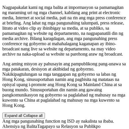
Nagpapakalat kami ng mga balita at impormasyon sa pamamagitan
ng maraming uri ng mga channel, kabilang ang print at electronic
media, Internet at social media, pati na rin ang mga press conference
at briefing. Ang lahat ng mga pangunahing talumpati, press release,
litrato at video clip ay ibinibigay sa media, at sa publiko, sa
pamamagitan ng website ng departamento, na nagpapanatili din ng
media archive. Bilang karagdagan, ang mga pangunahing press
conference ng gobyerno at mahahalagang kaganapan ay ibino-
broadcast nang live sa website ng departamento, na may video
archive na naka-upload sa website sa parehong araw ng broadcast.
Ang aming misyon ay pahusayin ang pampublikong pang-unawa sa
mga patakaran, desisyon at aktibidad ng gobyerno.
Nakikipagtulungan sa mga tanggapan ng gobyerno sa labas ng
Hong Kong, sinusuportahan namin ang pagbisita ng matataas na
opisyal upang i-promote ang Hong Kong sa Mainland China at sa
buong mundo. Sinusuportahan din namin ang gawaing
pangkomunikasyon ng gobyerno sa paglalahad ng mahusay na mga
kuwento sa China at paglalahad ng mahusay na mga kuwento sa
Hong Kong.
Expand all
Collapse all
Ang mga pangunahing function ng ISD ay nakalista sa ibaba.
Ahensiya ng Balita
Tagapayo sa Relasyon sa Publikpo