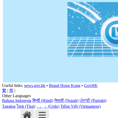
Useful links:
news.gov.hk
•
Brand Hong Kong
•
GovHK
繁
|
简
|
Other Languages
Bahasa Indonesia
हिन्दी (Hindi)
नेपाली (Nepali)
ਪੰਜਾਬੀ (Punjabi)
Tagalog
ไทย (Thai)
اردو (Urdu)
Tiếng Việt (Vietnamese)