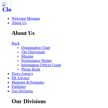
Welcome Message
About Us
About Us
Back
Organisation Chart
The Directorate
Mission
Performance Pledge
Information Officer Grade
Phone Book
News Agency
PR Advisor
Marketer & Promoter
Publisher
Our Divisions
Our Divisions