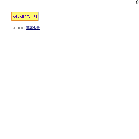
你
2010 © |
重要告示