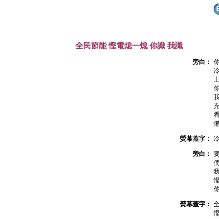
全民節能 慳電熄一熄 你識 我識
旁白：
熒幕蓋字：
旁白：
熒幕蓋字：