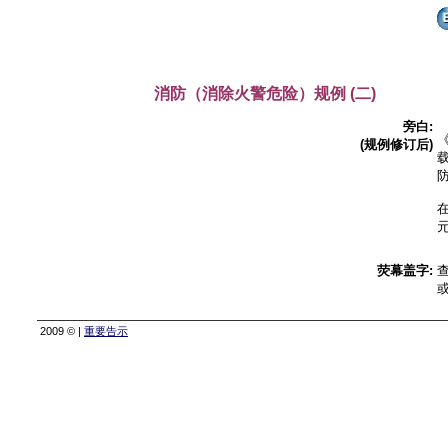
消防（消除火警危险）规例 (二)
旁白:
(规例修订后)
荧幕盖字
:
查
或
2009 © |
重要告示