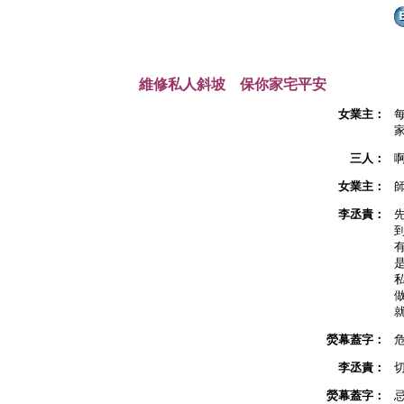
維修私人斜坡 保你家宅平安
女業主：
三人：
女業主：
李丞責：
熒幕蓋字：
李丞責：
熒幕蓋字：