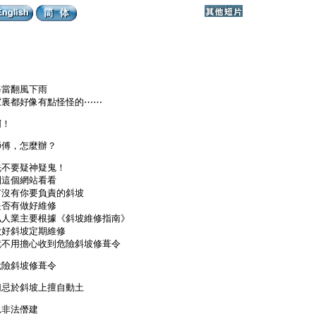
每當翻風下雨
家裏都好像有點怪怪的⋯⋯
啊！
師傅，怎麼辦？
先不要疑神疑鬼！
到這個網站看看
有沒有你要負責的斜坡
是否有做好維修
私人業主要根據《斜坡維修指南》
做好斜坡定期維修
就不用擔心收到危險斜坡修葺令
危險斜坡修葺令
切忌於斜坡上擅自動土
忌非法僭建