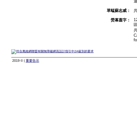
草蜢蘇志威：
1
熒幕蓋字：
C
f
2019 © |
重要告示