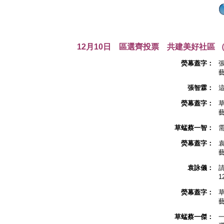
12月10日 區選齊投票 共建美好社區 
熒幕蓋字：
張智霖：
熒幕蓋字：
草蜢蔡一智：
熒幕蓋字：
袁詠儀：
1
熒幕蓋字：
草蜢蔡一傑：