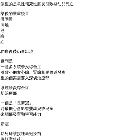
最嚴重的是急性壞死性腦炎引致嬰幼兒死亡
感染後的嚴重後果
呼吸困難
發高燒
抽筋
腦炎
死亡
他們康復後仍會出現
兩個問題
第一是多系統發炎綜合症
會引致小朋友心臟、腎臟和腸胃道發炎
嚴重的個案需要入深切治療部
多系統發炎綜合症
深切治療部
另一個是「長新冠」
現時最擔心會影響嬰幼兒或兒童
將來腦部發育和學習能力
長新冠
嬰幼兒應該接種新冠疫苗
因為打完針後