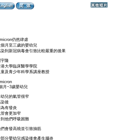
micron仍然肆虐
六個月至三歲的嬰幼兒
感染到新冠病毒會引致比較嚴重的後果
劉宇隆
香港大學臨床醫學學院
兒童及青少年科學系講座教授
micron
個月~3歲嬰幼兒
嬰幼兒的氣管很窄
感染後
因為有發炎
氣管會更加窄
令到他們呼吸困難
他們會發高燒並引致抽筋
少部分嬰幼兒感染後會產生腦炎