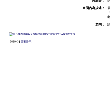
男顧客：
畫面內容描述：
老闆：
2019 © |
重要告示