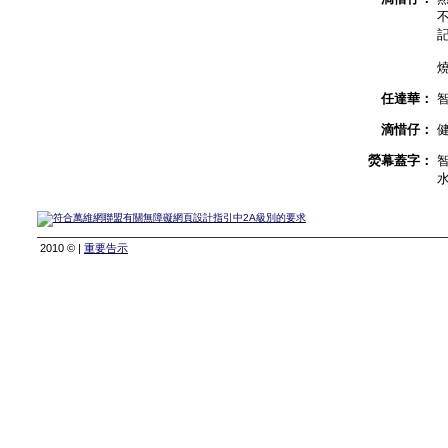
任達華：
滴惜仔：
熒幕蓋字：
2010 © |
重要告示