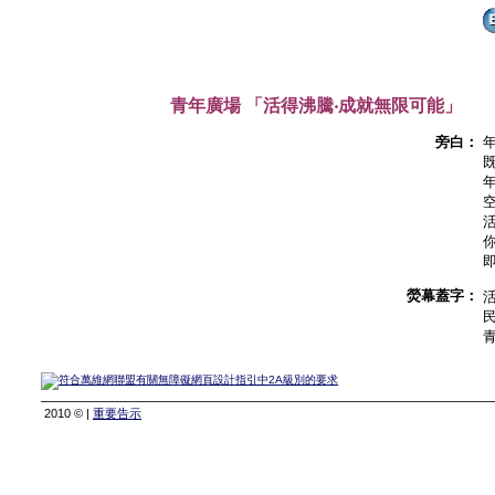
青年廣場 「活得沸騰‧成就無限可能」
旁白：
熒幕蓋字：
2010 © |
重要告示