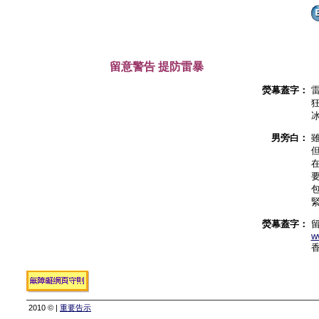
留意警告 提防雷暴
熒幕蓋字：
男旁白：
熒幕蓋字：
w
2010 © |
重要告示