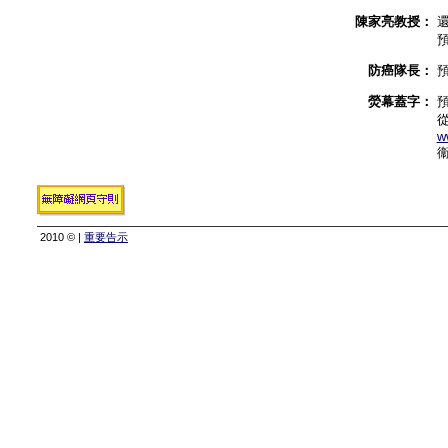
陳家亮教授：
防癌隊長：
熒幕蓋字：
w
2010 © |
重要告示