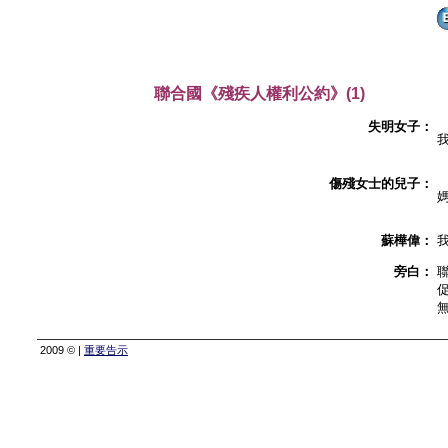
聯合國《殘疾人權利公約》(1)
失明女子：
傷殘女士的兒子：
蘇樺偉：
旁白：
2009 © |
重要告示