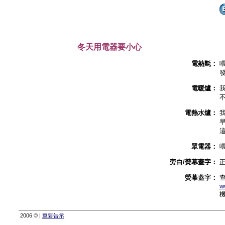
冬天用電器要小心
電熱氈：
電暖爐：
電熱水爐：
眾電器：
旁白/熒幕蓋字：
熒幕蓋字：
查
w
2006 © |
重要告示