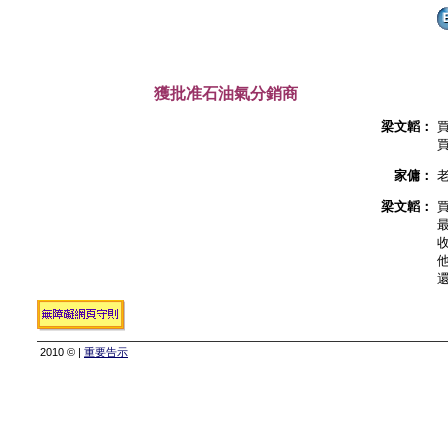
獲批准石油氣分銷商
梁文韜：
家傭：
梁文韜：
2010 © |
重要告示