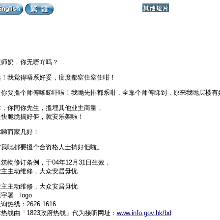
张师奶，你无嘢吖吗？
唉！我觉得唔系好妥，度度都窒住窒住咁！
咁你要搵个师傅嚟睇吓啦！我哋先排都系咁，全靠个师傅睇到，原来我哋层楼有
嗱，你同你先生，搵埋其他业主商量，
快快脆脆搞好佢，就安乐架啦！
你睇而家几好！
咁我哋都要搵个合资格人士搞好佢啦。
筑物修订条例，于04年12月31日生效，
业主主动维修，大众安居毋忧
业主主动维修，大众安居毋忧
宇署 logo
询热线：2626 1616
本热线由「1823政府热线」代为接听网址：
www.info.gov.hk/bd