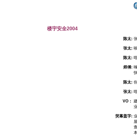
楼宇安全2004
陈太:
张太:
陈太:
师傅:
陈太:
张太:
VO：
建
荧幕盖字:
屋
查