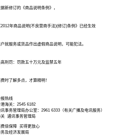
根据新修订的《商品说明条例》，
2012年商品说明(不良营商手法)(修订)条例》已经生效
商户就服务或货品作出虚假商品说明，可能犯法。
最高刑罚：罚款五十万元及监禁五年
消费时了解多点，才算精明！
举报热线
港海关：2545 6182
讯事务管理局办公室：2961 6333（有关广播及电讯服务）
海关 通讯事务管理局
消费倍保障 买得更放心
商务及经济发展局