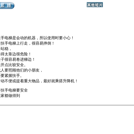
扶手电梯是会动的机器，所以使用时要小心！
在扶手电梯上行走，很容易摔倒！
要站稳，
站得太靠边很危险！
鞋子很容易卷进梯边！
站开点比较安全。
成人要照顾他们的小朋友，
还要紧握扶手。
行动不便或提着重大物品，最好就乘搭升降机！
搭扶手电梯要安全
大家都做得到