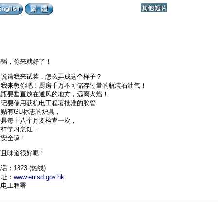
韬韬，你来就好了！
又说请我来试菜，怎么弄成这个样子？
让我来教你吧！厨房千万不可储存过量的瓶装石油气！
气瓶要垂直放在通风的地方，远离火焰！
紧记要使用获机电工程署批准的胶管
和贴有GU标志的炉具，
炉具每十八个月要检查一次，
这样学习烹饪，
才安全嘛！
而且味道很好呢！
话：1823 (热线)
网址：
www.emsd.gov.hk
机电工程署