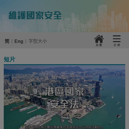
|
|
简
字型大小
Eng
短片